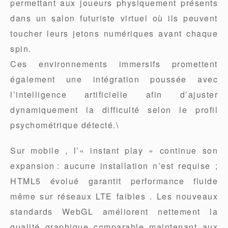
permettant aux joueurs physiquement présents
dans un salon futuriste virtuel où ils peuvent
toucher leurs jetons numériques avant chaque
spin.
Ces environnements immersifs promettent
également une intégration poussée avec
l’intelligence artificielle afin d’ajuster
dynamiquement la difficulté selon le profil
psychométrique détecté.\
Sur mobile , l’« instant play » continue son
expansion : aucune installation n’est requise ;
HTML5 évolué garantit performance fluide
même sur réseaux LTE faibles . Les nouveaux
standards WebGL améliorent nettement la
qualité graphique comparable maintenant aux