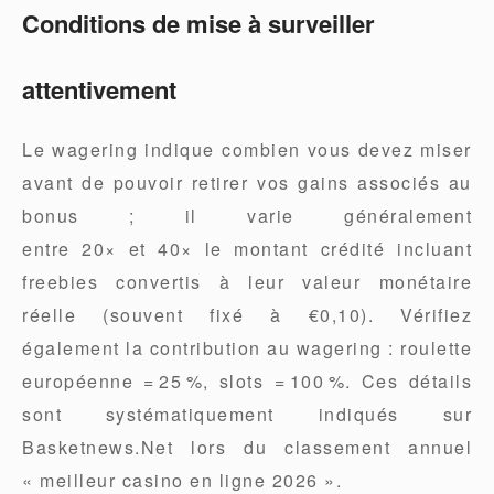
Conditions de mise à surveiller
attentivement
Le wagering indique combien vous devez miser
avant de pouvoir retirer vos gains associés au
bonus ; il varie généralement
entre 20× et 40× le montant crédité incluant
freebies convertis à leur valeur monétaire
réelle (souvent fixé à €0,10). Vérifiez
également la contribution au wagering : roulette
européenne = 25 %, slots = 100 %. Ces détails
sont systématiquement indiqués sur
Basketnews.Net lors du classement annuel
« meilleur casino en ligne 2026 ».