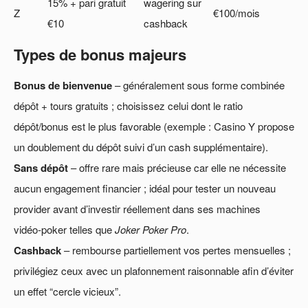
15% + pari gratuit
wagering sur
Z
€100/mois
€10
cashback
Types de bonus majeurs
Bonus de bienvenue
– généralement sous forme combinée
dépôt + tours gratuits ; choisissez celui dont le ratio
dépôt/bonus est le plus favorable (exemple : Casino Y propose
un doublement du dépôt suivi d’un cash supplémentaire).
Sans dépôt
– offre rare mais précieuse car elle ne nécessite
aucun engagement financier ; idéal pour tester un nouveau
provider avant d’investir réellement dans ses machines
vidéo‑poker telles que
Joker Poker Pro
.
Cashback
– rembourse partiellement vos pertes mensuelles ;
privilégiez ceux avec un plafonnement raisonnable afin d’éviter
un effet “cercle vicieux”.