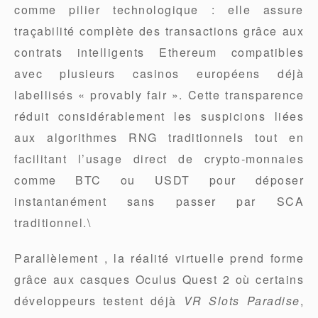
comme pilier technologique : elle assure
traçabilité complète des transactions grâce aux
contrats intelligents Ethereum compatibles
avec plusieurs casinos européens déjà
labellisés « provably fair ». Cette transparence
réduit considérablement les suspicions liées
aux algorithmes RNG traditionnels tout en
facilitant l’usage direct de crypto‑monnaies
comme BTC ou USDT pour déposer
instantanément sans passer par SCA
traditionnel.\
Parallèlement , la réalité virtuelle prend forme
grâce aux casques Oculus Quest 2 où certains
développeurs testent déjà
VR Slots Paradise
,