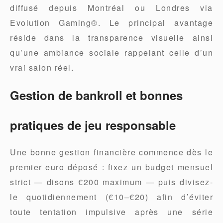
diffusé depuis Montréal ou Londres via
Evolution Gaming®. Le principal avantage
réside dans la transparence visuelle ainsi
qu’une ambiance sociale rappelant celle d’un
vrai salon réel.
Gestion de bankroll et bonnes
pratiques de jeu responsable
Une bonne gestion financière commence dès le
premier euro déposé : fixez un budget mensuel
strict — disons €200 maximum — puis divisez-
le quotidiennement (€10–€20) afin d’éviter
toute tentation impulsive après une série