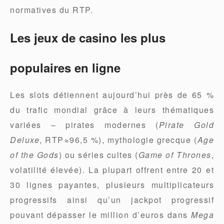
normatives du RTP.
Les jeux de casino les plus
populaires en ligne
Les slots détiennent aujourd’hui près de 65 %
du trafic mondial grâce à leurs thématiques
variées – pirates modernes (
Pirate Gold
Deluxe
, RTP≈96,5 %), mythologie grecque (
Age
of the Gods
) ou séries cultes (
Game of Thrones
,
volatilité élevée). La plupart offrent entre 20 et
30 lignes payantes, plusieurs multiplicateurs
progressifs ainsi qu’un jackpot progressif
pouvant dépasser le million d’euros dans
Mega