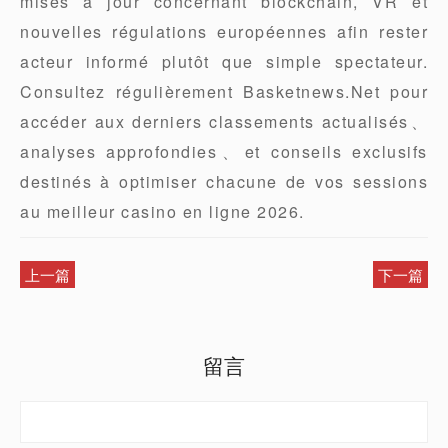
mises à jour concernant blockchain, VR et
nouvelles régulations européennes afin rester
acteur informé plutôt que simple spectateur.​
Consultez régulièrement Basketnews.Net pour
accéder aux derniers classements actualisés、
analyses approfondies、et conseils exclusifs
destinés à optimiser chacune de vos sessions
au meilleur casino en ligne 2026.​
上一篇
下一篇
留言