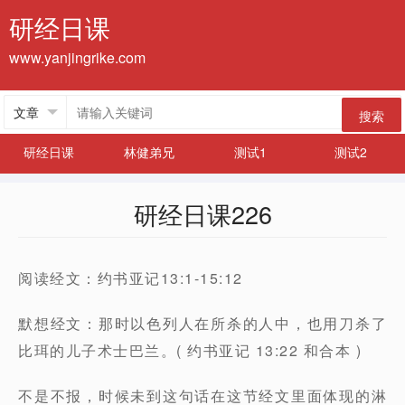
研经日课
www.yanjingrike.com
搜索
研经日课
林健弟兄
测试1
测试2
研经日课226
阅读经文：约书亚记13:1-15:12
默想经文：那时以色列人在所杀的人中，也用刀杀了
比珥的儿子术士巴兰。( 约书亚记 13:22 和合本 )
不是不报，时候未到这句话在这节经文里面体现的淋