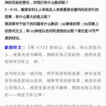
神的百姓的责任，对我们有什么教训呢？
3：9-15。邀请非利士人和埃及人来观看那在撒玛利亚所行的
恶事，有什么重大的意义呢？
第四章对于如下的问题有什么教训：(a)奢侈的罪；(b)宗教上
的形式主义；和 (c)神使以色列民觉悟的企图？请注意12节严
肃的结论。
默想经文：
【摩 4:13】那创山、造风，将心意指示
人，使晨光变为幽暗，脚踏在地之高处的，他的名是
耶和华万军之 神。”
这句经文如一道闪电，劈开我灵性的迷雾。神在这里
宣告祂是那创山造风、铺展穹苍的创造者，祂亲自将
心意指示人，祂竟使晨光变为幽暗，脚踏在地之高处
的——祂是万军之神！