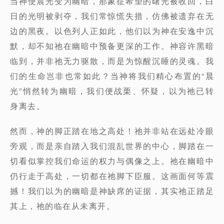
当神使晨光变为幽暗，那象征希望的曙光被收回，白
日的光明被剥夺，我们常惊慌失措，仿佛被遗弃在无
边的黑夜。以色列人正如此，他们以为神在安逸中沉
默，却不知祂在幽暗中预备更深的工作。神容许黑暗
临到，并非祂无力驱散，而是为惊醒沉睡的灵魂。我
们的生命岂非也常如此？当神将我们精心布置的“晨
光”悄然转为幽暗，我们便战栗、怀疑，以为祂已转
身离去。
然而，神的脚正踏在地之高处！祂并非站在远处冷眼
旁观，而是亲自踏入我们混乱世界的中心，脚踏在一
切看似掌控我们命运的权力与偶像之上。祂在幽暗中
仍行走于高处，一切都在祂脚下臣服。这画面何等震
撼！我们以为的幽暗是神缺席的证据，其实祂正踏足
其上，祂的临在从未离开。