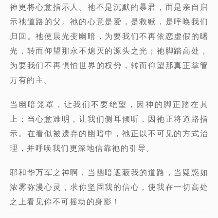
神更将心意指示人。祂不是沉默的暴君，而是亲自启
示祂道路的父。祂的心意是爱，是救赎，是呼唤我们
归回。祂使晨光变幽暗，为要我们不再依恋虚假的曙
光，转而仰望那永不熄灭的源头之光；祂脚踏高处，
为要我们不再惧怕世界的权势，转而仰望那真正掌管
万有的主。
当幽暗笼罩，让我们不要绝望，因神的脚正踏在其
上；当心意难明，让我们侧耳倾听，因祂正将道路指
示。在看似被遗弃的幽暗中，祂正以不可见的方式治
理，并呼唤我们更深地信靠祂的引导。
耶和华万军之神啊，当幽暗遮蔽我的道路，当疑惑如
浓雾弥漫心灵，求你坚固我的信心，使我在一切高处
之上看见你不可摇动的身影！