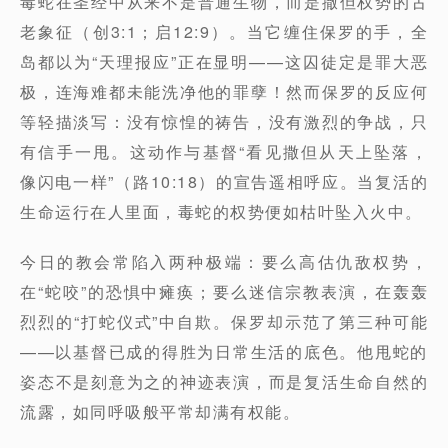
毒蛇在圣经中从来不是普通生物，而是撒但权势的古
老象征（创3:1；启12:9）。当它缠住保罗的手，全
岛都以为“天理报应”正在显明——这囚徒定是罪大恶
极，连海难都未能洗净他的罪孽！然而保罗的反应何
等轻描淡写：没有惊惶的祷告，没有激烈的争战，只
有信手一甩。这动作与基督“看见撒但从天上坠落，
像闪电一样”（路10:18）的宣告遥相呼应。当复活的
生命运行在人里面，毒蛇的权势便如枯叶坠入火中。
今日的教会常陷入两种极端：要么高估仇敌权势，
在“蛇咬”的恐惧中瘫痪；要么迷信宗教表演，在轰轰
烈烈的“打蛇仪式”中自欺。保罗却示范了第三种可能
——以基督已成的得胜为日常生活的底色。他甩蛇的
姿态不是刻意为之的神迹表演，而是复活生命自然的
流露，如同呼吸般平常却满有权能。