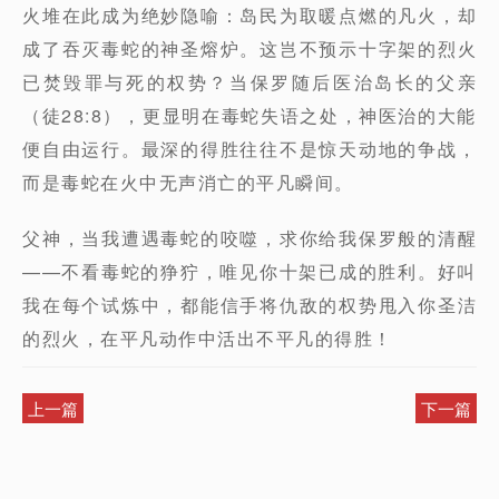
火堆在此成为绝妙隐喻：岛民为取暖点燃的凡火，却
成了吞灭毒蛇的神圣熔炉。这岂不预示十字架的烈火
已焚毁罪与死的权势？当保罗随后医治岛长的父亲
（徒28:8），更显明在毒蛇失语之处，神医治的大能
便自由运行。最深的得胜往往不是惊天动地的争战，
而是毒蛇在火中无声消亡的平凡瞬间。
父神，当我遭遇毒蛇的咬噬，求你给我保罗般的清醒
——不看毒蛇的狰狞，唯见你十架已成的胜利。好叫
我在每个试炼中，都能信手将仇敌的权势甩入你圣洁
的烈火，在平凡动作中活出不平凡的得胜！
上一篇
下一篇