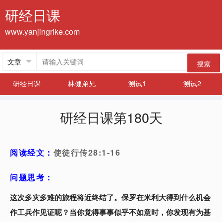
研经日课
www.yanjingrike.com
搜索
研经日课
林健弟兄
测试1
测试2
研经日课第180天
阅读经文：
使徒行传28:1-16
问题思考：
这次多灾多难的旅程将近终结了。保罗在米利大得到什么机会
作工兵作见证呢？当你觉得事事似乎不如意时，你发现有为基