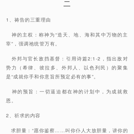
二
1、祷告的三重理由
神的主权：称神为“造天、地、海和其中万物的主
宰”，强调祂统管万有。
外邦与官长敌挡基督：引用诗篇2:1-2，指出敌对
势力（希律、彼拉多、外邦人、以色列民）的聚集
是“成就你手和你意旨所预定必有的事”。
神的预旨：一切逼迫都在神的计划中，为成就救
恩。
2、祈求的内容
求胆量：“愿你鉴察……叫你仆人大放胆量，讲你的