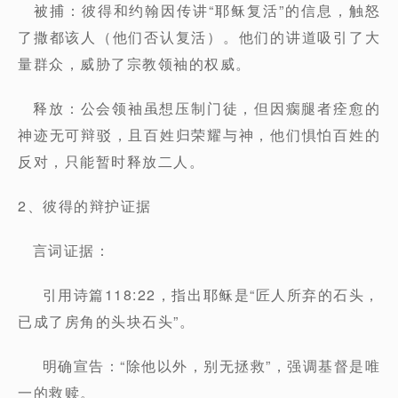
被捕：彼得和约翰因传讲“耶稣复活”的信息，触怒
了撒都该人（他们否认复活）。他们的讲道吸引了大
量群众，威胁了宗教领袖的权威。
释放：公会领袖虽想压制门徒，但因瘸腿者痊愈的
神迹无可辩驳，且百姓归荣耀与神，他们惧怕百姓的
反对，只能暂时释放二人。
2、彼得的辩护证据
言词证据：
引用诗篇118:22，指出耶稣是“匠人所弃的石头，
已成了房角的头块石头”。
明确宣告：“除他以外，别无拯救”，强调基督是唯
一的救赎。