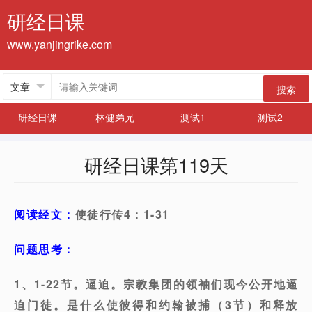
研经日课
www.yanjingrike.com
搜索
研经日课
林健弟兄
测试1
测试2
研经日课第119天
阅读经文：
使徒行传4：1-31
问题思考：
1、1-22节。逼迫。宗教集团的领袖们现今公开地逼
迫门徒。是什么使彼得和约翰被捕（3节）和释放