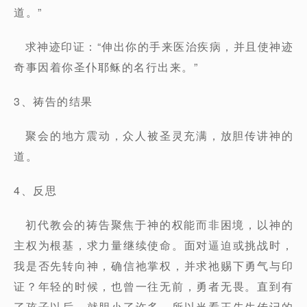
道。”
求神迹印证：“伸出你的手来医治疾病，并且使神迹
奇事因着你圣仆耶稣的名行出来。”
3、祷告的结果
聚会的地方震动，众人被圣灵充满，放胆传讲神的
道。
4、反思
初代教会的祷告聚焦于神的权能而非困境，以神的
主权为根基，求力量继续使命。面对逼迫或挑战时，
我是否先转向神，确信祂掌权，并求祂赐下勇气与印
证？年轻的时候，也曾一往无前，勇者无畏。直到有
了孩子以后，就胆小了许多。所以当看王先生传记的