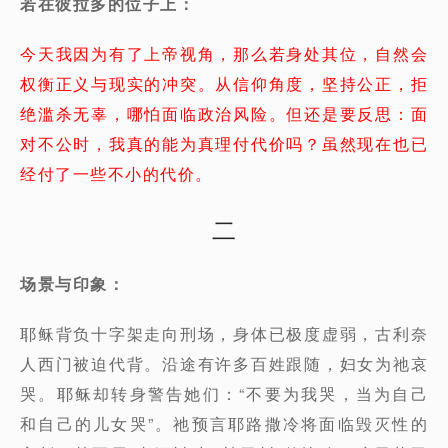
若在彼拉多的位子上：
今天我因为有了上帝视角，那么若身处其位，自然会
权衡正义与现实的冲突。从信仰角度，坚持公正，拒
绝滥杀无辜，哪怕面临政治风险。但还是要反思：面
对不公时，我真的能为真理付代价吗？虽然现在也已
经付了一些不小的代价。
二
场景与印象：
耶稣背负十字架走向刑场，身体已极度虚弱，古利奈
人西门被迫代背。沿途有许多百姓跟随，妇女为祂哀
哭。耶稣却转身警告她们：“不要为我哭，当为自己
和自己的儿女哭”。祂预言耶路撒冷将面临毁灭性的