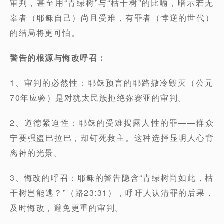
审判，甚至用“青绿树”与“枯干树”的比喻，暗示若无
辜者（耶稣自己）尚且受难，有罪者（悖逆的世代）
的结局将更可怕。
警告的根源与悔改呼召：
1、审判的必然性：耶稣预言的耶路撒冷毁灭（公元
70年应验）是对犹太民族拒绝弥赛亚的审判。
2、道德紧迫性：耶稣的受难揭露人性的罪——群众
宁要强盗巴拉巴，却钉死救主。这种选择显明人心背
离神的光景。
3、悔改的呼召：耶稣的警告隐含“青绿树尚如此，枯
干树岂能逃？”（路23:31），呼吁人认清罪的后果，
及时悔改，避免更重的审判。