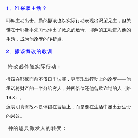
1、谁采取主动？
耶稣主动出击。虽然撒该也以实际行动表现出渴望见主，但关
键在于耶稣率先向他伸出了救恩的邀请。耶稣的主动进入他的
生活，成为他改变的转折点。
2、撒该悔改的教训
悔改必伴随实际行动：
撒该在耶稣面前不仅口里认罪，更表现出行动上的改变——他
承诺将财产的一半分给穷人，并四倍偿还他曾欺诈过的人（路
19:8）。
这表明真悔改不是停留在言语上，而是要在生活中显出新生命
的果效。
神的恩典激发人的转变：