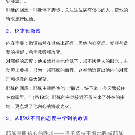
弥赛亚）。
耶稣的回应：耶稣停下脚步，关注这位满有信心的人，按他的
请求施行医治。
2、税吏长撒该
内在需要：撒该虽然在世俗上富有，但他内心空虚、受罪与贪
婪的捆绑，急需救赎和改变。
对耶稣的态度：他虽然社会地位低下，却不顾世人的眼光，主
动爬上桑树，只为一睹耶稣的面容。这举动透露出他内心对真
理和拯救的极大渴望。
耶稣的回应：耶稣主动呼唤他：“撒该，快下来！今天我必住
在你家里。”（路19:5）耶稣的主动接近不仅带来了外在的接
纳，更点燃了他内心的悔改之火。
3、从耶稣不同的态度中学到的教训
耶稣垂听信心的呼求——瞎子坚持不懈地呼喊耶稣，