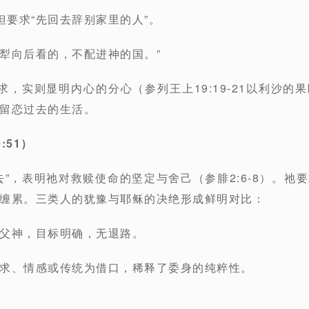
要求“先回去辞别家里的人”。
犁向后看的，不配进神的国。”
，实则显明内心的分心（参列王上19:19-21以利沙的
留恋过去的生活。
:51）
去”，表明祂对救赎使命的坚定与舍己（参腓2:6-8）。祂
缠累。三类人的犹豫与耶稣的决绝形成鲜明对比：
父神，目标明确，无退路。
求、情感或传统为借口，稀释了委身的纯粹性。