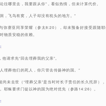
论往哪里去，我要跟从你”，看似热情，但未计算代价。
洞，飞鸟有窝，人子却没有枕头的地方。”
弥赛亚同享荣耀（参太8:20），却未预备好接受跟随
对物质安稳的依赖。
：
他请求先“回去埋葬我的父亲”。
人埋葬他们的死人，你只管去传扬神的国。”
尚未去世（“埋葬父亲”是当时对长子责任的长久托辞）
。耶稣要求门徒以神的国为绝对优先（参路14:26）。
：