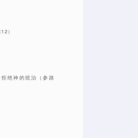
12）
音即拒绝神的统治（参路