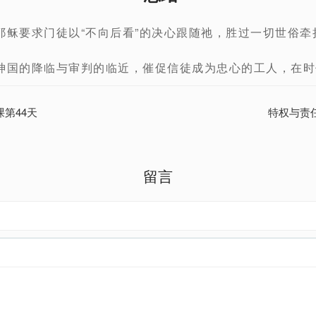
耶稣要求门徒以“不向后看”的决心跟随祂，胜过一切世俗牵
神国的降临与审判的临近，催促信徒成为忠心的工人，在
课第44天
特权与责任
留言