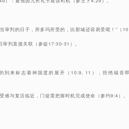
:4b）：避免因冗长礼节延误时机（参王下4:29）。
当审判的日子，所多玛所受的，比那城还容易受呢！”（10:
判直接关联（参徒17:30-31）。
到来标志着神国度的展开（10:9, 11），拒绝福
受难与复活临近，门徒需把握时机完成使命（参约9:4）。