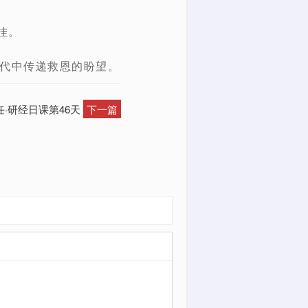
挂。
时代中传递救恩的盼望。
·研经日课第46天
下一篇