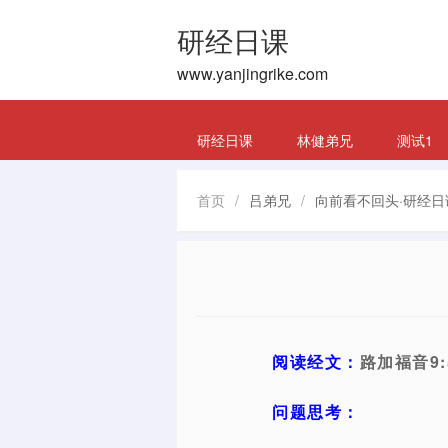
研经日课
www.yanjingrike.com
研经日课
林健弟兄
测试1
首页
/
吕弟兄
/
向前看不回头·研经日
阅读经文：
路加福音9:5
问题思考：