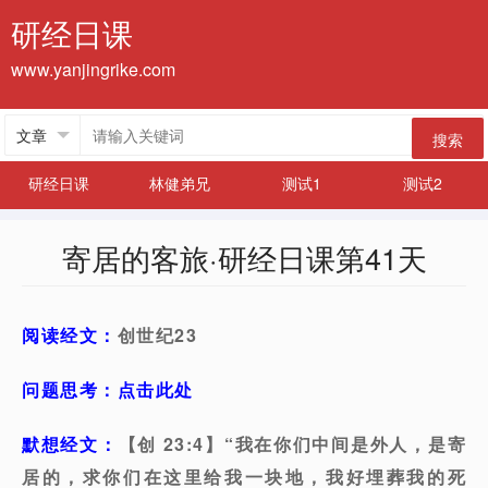
研经日课
www.yanjingrike.com
搜索
研经日课
林健弟兄
测试1
测试2
寄居的客旅·研经日课第41天
阅读经文：
创世纪23
问题思考：点击此处
默想经文：
【创 23:4】“我在你们中间是外人，是寄
居的，求你们在这里给我一块地，我好埋葬我的死