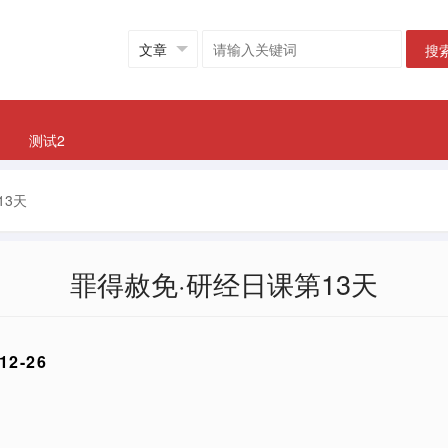
搜
测试2
13天
罪得赦免·研经日课第13天
2-26