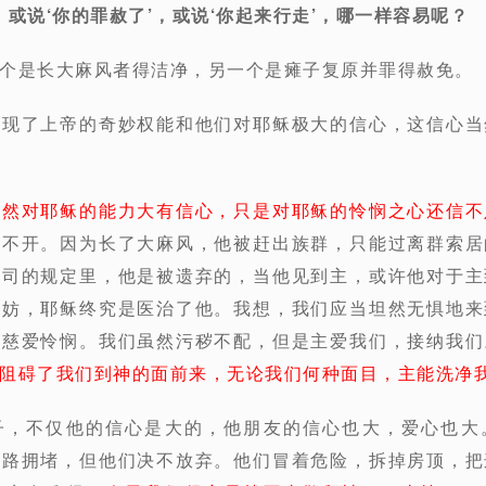
23】或说‘你的罪赦了’，或说‘你起来行走’，哪一样容易呢？
个是长大麻风者得洁净，另一个是瘫子复原并罪得赦免。
展现了上帝的奇妙权能和他们对耶稣极大的信心，这信心当
虽然对耶稣的能力大有信心，只是对耶稣的怜悯之心还信不
分不开。因为长了大麻风，他被赶出族群，只能过离群索居
祭司的规定里，他是被遗弃的，当他见到主，或许他对于主
无妨，耶稣终究是医治了他。我想，我们应当坦然无惧地来
有慈爱怜悯。我们虽然污秽不配，但是主爱我们，接纳我们
阻碍了我们到神的面前来，无论我们何种面目，主能洗净
子，不仅他的信心是大的，他朋友的信心也大，爱心也大
道路拥堵，但他们决不放弃。他们冒着危险，拆掉房顶，把