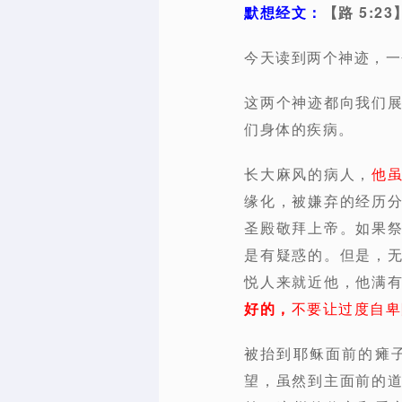
默想经文：
【路 5:
今天读到两个神迹，一
这两个神迹都向我们
们身体的疾病。
长大麻风的病人，
他
缘化，被嫌弃的经历
圣殿敬拜上帝。如果
是有疑惑的。但是，
悦人来就近他，他满
好的，
不要让过度自卑
被抬到耶稣面前的瘫
望，虽然到主面前的