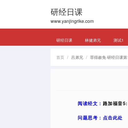
研经日课
www.yanjingrike.com
研经日课
林健弟兄
测试1
首页
/
吕弟兄
/
罪得赦免·研经日课第
阅读经文：
路加福音5:1
问题思考：点击此处