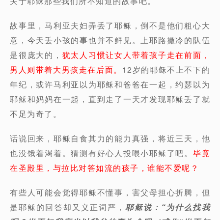
关于耶稣那些我们所不知道的故事吧。
故事里，马利亚夫妇弄丢了耶稣，倒不是他们粗心大
意，今天丢小孩的事也并不鲜见。上耶路撒冷的队伍
是很庞大的，
犹太人习惯让女人带着孩子走在前面，
男人则带着大男孩走在后面。
12岁的耶稣不上不下的
年纪，或许马利亚以为耶稣和爸爸在一起，约瑟以为
耶稣和妈妈在一起，直到走了一天才发现耶稣丢了就
不足为奇了。
话说回来，耶稣自食其力的能力真强，将近三天，他
也没饿着渴着。猜测有好心人投喂小耶稣了吧。
毕竟
在圣殿里，与拉比对答如流的孩子，谁能不爱呢？
有些人可能会觉得耶稣不懂事，害父母担心折腾，但
是耶稣的回答却又义正词严，
耶稣说：“为什么找我