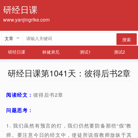
研经日课
www.yanjingrike.com
搜索
研经日课
林健弟兄
测试1
测试2
研经日课第1041天：彼得后书2章
阅读经文：
彼得后书2章
问题思考：
1. 我们虽然有预言的灯，我们仍然要防备那些“假”教
师。要注意今日的经文中，使徒所说假教师放纵于其