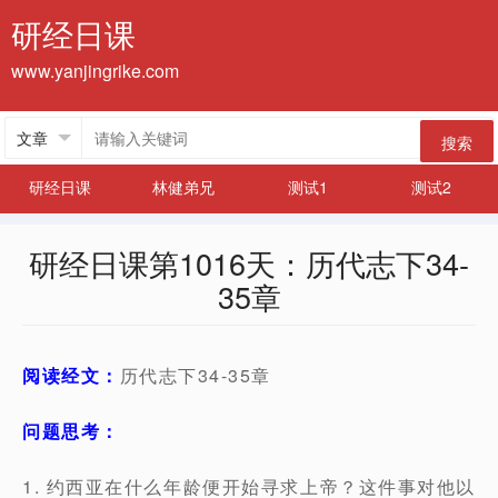
研经日课
www.yanjingrike.com
搜索
研经日课
林健弟兄
测试1
测试2
研经日课第1016天：历代志下34-
35章
阅读经文：
历代志下34-35章
问题思考：
1. 约西亚在什么年龄便开始寻求上帝？这件事对他以