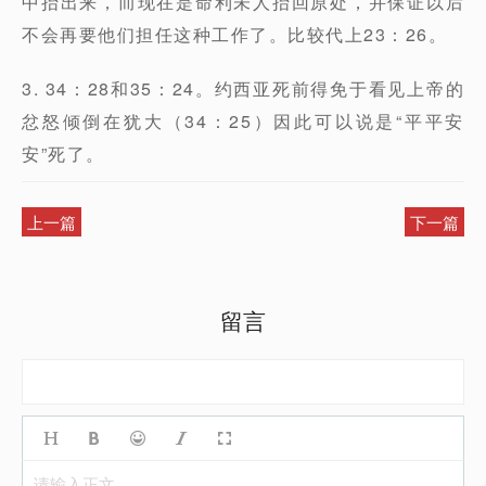
中抬出来，而现在是命利未人抬回原处，并保证以后
不会再要他们担任这种工作了。比较代上23：26。
3. 34：28和35：24。约西亚死前得免于看见上帝的
忿怒倾倒在犹大（34：25）因此可以说是“平平安
安”死了。
上一篇
下一篇
留言
请输入正文