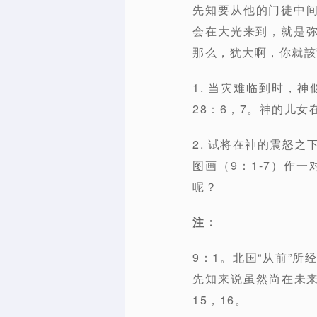
先知要从他的门徒中间退
会在大光来到，就是弥
那么，犹大啊，你就該警
1. 当灾难临到时，
28：6，7。神的儿
2. 试将在神的震怒之
图画（9：1-7）作
呢？
注：
9：1。北国“从前”所
先知来说虽然尚在未
15，16。