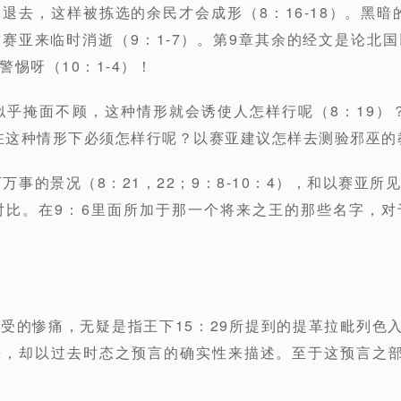
去，这样被拣选的余民才会成形（8：16-18）。黑暗的日
赛亚来临时消逝（9：1-7）。第9章其余的经文是论北
惕呀（10：1-4）！
神似乎掩面不顾，这种情形就会诱使人怎样行呢（8：19）？
女在这种情形下必须怎样行呢？以赛亚建议怎样去测验邪巫的
下万事的景况（8：21，22；9：8-10：4），和以赛亚
一对比。在9：6里面所加于那一个将来之王的那些名字，
经受的惨痛，无疑是指王下15：29所提到的提革拉毗列色入
来，却以过去时态之预言的确实性来描述。至于这预言之部