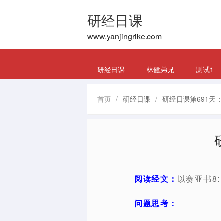
研经日课
www.yanjingrike.com
研经日课
林健弟兄
测试1
首页
/
研经日课
/
研经日课第691天：
阅读经文：
以赛亚书8:1
问题思考：