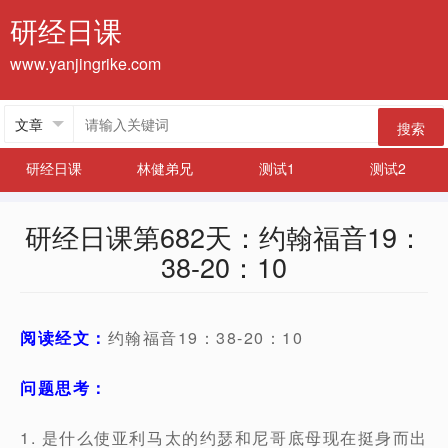
研经日课
www.yanjingrike.com
搜索
研经日课
林健弟兄
测试1
测试2
研经日课第682天：约翰福音19：
38-20：10
阅读经文：
约翰福音19：38-20：10
问题思考：
1. 是什么使亚利马太的约瑟和尼哥底母现在挺身而出