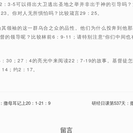
15和22：3-5可以得出大卫逃出圣地之举并非出于神的引导
23。你对人无所惧怕吗？比较箴言29：25。
成为其领袖的这一群乌合之众的品性。他们为什么投奔到他
督的领导呢？比较林前6：9-11；请特别注意“你们中间也
；14：30；27：4的亮光中来阅读22：7-19的故事。基督
14；约2：17。
：撒母耳记上20：1-21：9
研经日课第537天：撒
留言