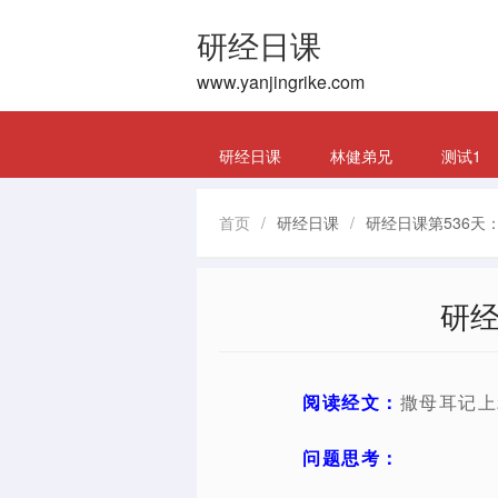
研经日课
www.yanjingrike.com
研经日课
林健弟兄
测试1
首页
/
研经日课
/
研经日课第536天：
研经
阅读经文：
撒母耳记上2
问题思考：