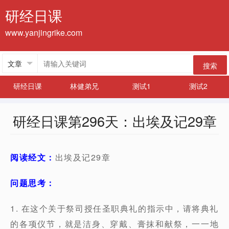
研经日课
www.yanjingrike.com
搜索
研经日课
林健弟兄
测试1
测试2
研经日课第296天：出埃及记29章
阅读经文：
出埃及记29章
问题思考：
1. 在这个关于祭司授任圣职典礼的指示中，请将典礼
的各项仪节，就是洁身、穿戴、膏抹和献祭，一一地