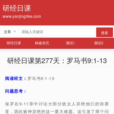
研经日课
www.yanjingrike.com
搜索
研经日课
林健弟兄
测试1
测试2
研经日课第277天：罗马书9:1-13
阅读经文：
罗马书9:1-13
问题思考：
保罗在9-11章中讨论大部分犹太人弃绝他们的弥赛
亚，因此被神弃绝的这一重大难题。这引发了两个问